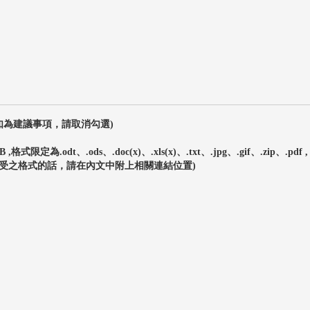
:如為建議事項，請取消勾選)
式限定為.odt、.ods、.doc(x)、.xls(x)、.txt、.jpg、.gif、.zip、.
接受之格式的話，請在內文中附上相關連結位置)