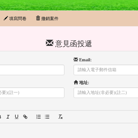
填寫問卷
撤銷案件
意見函投遞
Email:
地址: