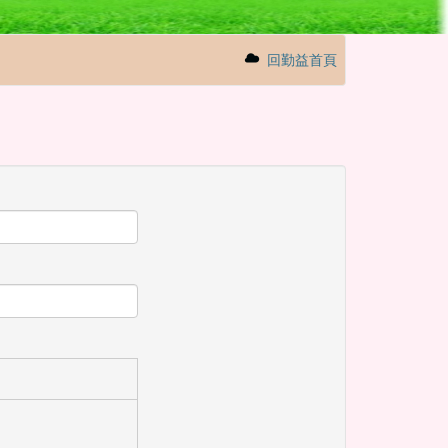
回勤益首頁